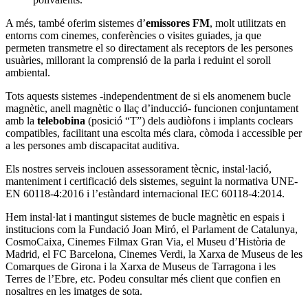
A més, també oferim sistemes d’
emissores FM
, molt utilitzats en
entorns com cinemes, conferències o visites guiades, ja que
permeten transmetre el so directament als receptors de les persones
usuàries, millorant la comprensió de la parla i reduint el soroll
ambiental.
Tots aquests sistemes -independentment de si els anomenem bucle
magnètic, anell magnètic o llaç d’inducció- funcionen conjuntament
amb la
telebobina
(posició “T”) dels audiòfons i implants coclears
compatibles, facilitant una escolta més clara, còmoda i accessible per
a les persones amb discapacitat auditiva.
Els nostres serveis inclouen assessorament tècnic, instal·lació,
manteniment i certificació dels sistemes, seguint la normativa UNE-
EN 60118-4:2016 i l’estàndard internacional IEC 60118-4:2014.
Hem instal·lat i mantingut sistemes de bucle magnètic en espais i
institucions com la Fundació Joan Miró, el Parlament de Catalunya,
CosmoCaixa, Cinemes Filmax Gran Via, el Museu d’Història de
Madrid, el FC Barcelona, Cinemes Verdi, la Xarxa de Museus de les
Comarques de Girona i la Xarxa de Museus de Tarragona i les
Terres de l’Ebre, etc. Podeu consultar més client que confien en
nosaltres en les imatges de sota.